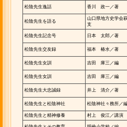
松陰先生逸話
香川 政一／著
山口県地方史学会
松陰先生を語る
支
松陰先生記念号
日本 太郎／著
松陰先生交友録
福本 椿水／著
松陰先生女訓
吉田 庫三／編
松陰先生女訓
吉田 庫三／編
松陰先生大忠誠録
井上 清介／著
松陰先生と松陰神社
松陰神社々務所／
松陰先生と精神修養
村上 俊江／講演
松陰先生とその教育
明倫小学校／編