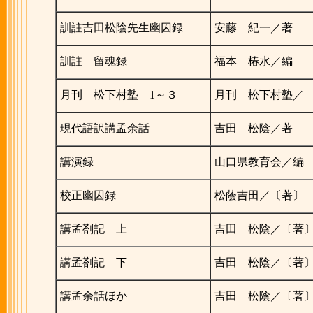
訓註吉田松陰先生幽囚録
安藤 紀一／著
訓註 留魂録
福本 椿水／編
月刊 松下村塾 1～３
月刊 松下村塾／
現代語訳講孟余話
吉田 松陰／著
講演録
山口県教育会／編
校正幽囚録
松蔭吉田／〔著〕
講孟剳記 上
吉田 松陰／〔著
講孟剳記 下
吉田 松陰／〔著
講孟余話ほか
吉田 松陰／〔著