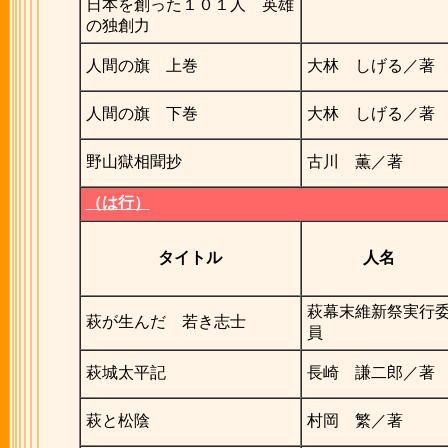
日本を創った１０１人 英雄
の独創力
人間の旗 上巻
大林 しげる／著
人間の旗 下巻
大林 しげる／著
野山獄相聞抄
古川 薫／著
（は行）
タイトル
人名
萩幕末維新祭実行
萩が生んだ 若き志士
員
萩城太平記
長崎 謙二郎／著
萩と松陰
村岡 繁／著