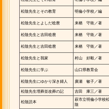
松陰先生とその教育
明倫小学校／編
松陰先生とよしだ稔麿
来栖 守衛／著
松陰先生と吉田稔麿
来栖 守衛／著
松陰先生と吉田稔麿
来栖 守衛／著
松陰先生と我家
村山 好毅／著
松陰先生に学ぶ
山口県教育会
松陰先生にゆかり深き婦人
廣瀬 敏子／著
松陰先生埋葬並改葬の記
吉田 庫三／著
萩市立明倫小学校
松陰読本
陰