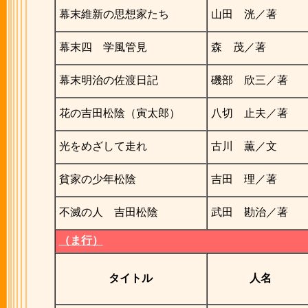
幕末維新の思想家たち
山田 洸／著
幕末四 学風管見
森 茂／著
幕末明治の佐渡日記
磯部 欣三／著
花の吉田松陰（寅太郎）
八切 止夫／著
光をめざして走れ
古川 薫／文
貧家の少年松陰
吉田 理／著
不滅の人 吉田松陰
武田 勘治／著
（ま行）
タイトル
人名