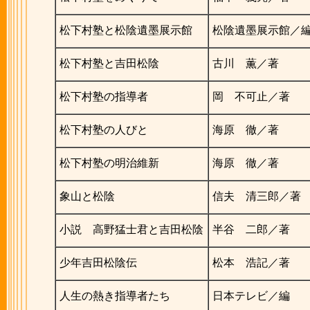
松下村塾と松陰遺墨展示館
松陰遺墨展示館／
松下村塾と吉田松陰
古川 薫／著
松下村塾の指導者
岡 不可止／著
松下村塾の人びと
海原 徹／著
松下村塾の明治維新
海原 徹／著
象山と松陰
信夫 清三郎／著
小説 高野猛士君と吉田松陰
半谷 二郎／著
少年吉田松陰伝
松本 浩記／著
人生の熱き指導者たち
日本テレビ／編