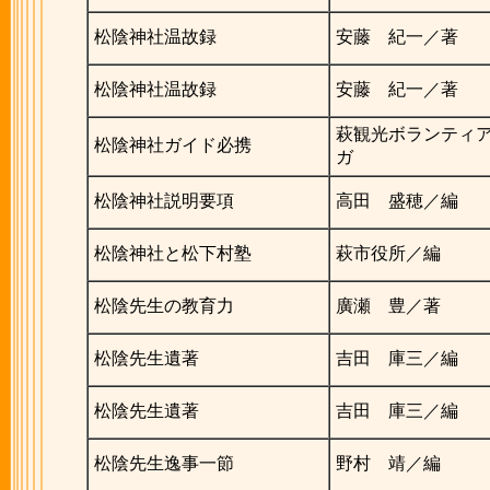
松陰神社温故録
安藤 紀一／著
松陰神社温故録
安藤 紀一／著
萩観光ボランティ
松陰神社ガイド必携
ガ
松陰神社説明要項
高田 盛穂／編
松陰神社と松下村塾
萩市役所／編
松陰先生の教育力
廣瀬 豊／著
松陰先生遺著
吉田 庫三／編
松陰先生遺著
吉田 庫三／編
松陰先生逸事一節
野村 靖／編