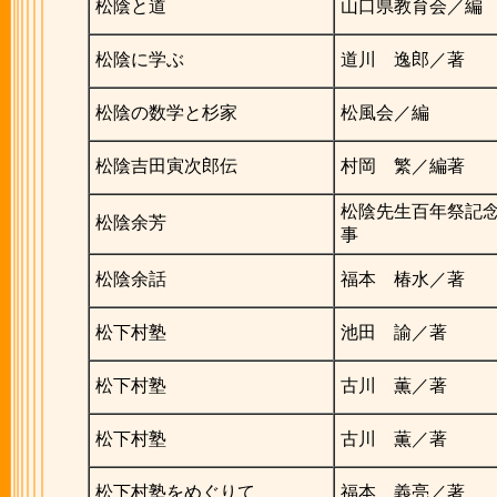
松陰と道
山口県教育会／編
松陰に学ぶ
道川 逸郎／著
松陰の数学と杉家
松風会／編
松陰吉田寅次郎伝
村岡 繁／編著
松陰先生百年祭記
松陰余芳
事
松陰余話
福本 椿水／著
松下村塾
池田 諭／著
松下村塾
古川 薫／著
松下村塾
古川 薫／著
松下村塾をめぐりて
福本 義亮／著