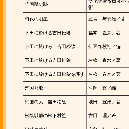
文化財建造物保存
静岡県史跡
術
時代の明星
豊島 与志雄／著
下田に於ける吉田松陰
福本 義亮／著
下田に於ける 吉田松陰
伊豆春秋社／編
下田に於ける吉田松陰
村松 春水／著
下田に於ける吉田松陰を評す
村松 春水／著
殉国乃歌
村岡 繁／編
殉国の人 吉田松陰
池田 宣政／著
松陰以前の松下村塾
吉田 理／著