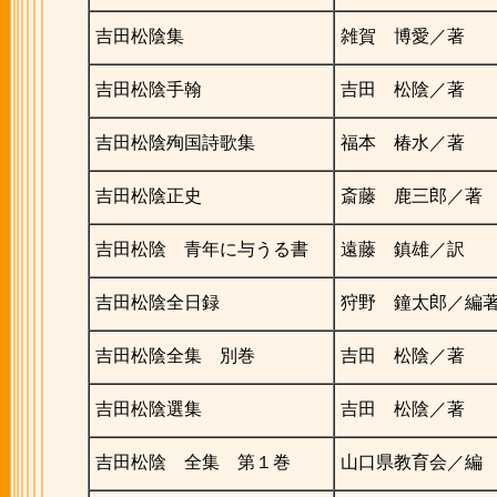
吉田松陰集
雑賀 博愛／著
吉田松陰手翰
吉田 松陰／著
吉田松陰殉国詩歌集
福本 椿水／著
吉田松陰正史
斎藤 鹿三郎／著
吉田松陰 青年に与うる書
遠藤 鎮雄／訳
吉田松陰全日録
狩野 鐘太郎／編
吉田松陰全集 別巻
吉田 松陰／著
吉田松陰選集
吉田 松陰／著
吉田松陰 全集 第１巻
山口県教育会／編