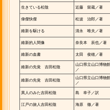
生きている松陰
近藤 留蔵／著
偉傑快傑
松波 治郎／著
維新を駆ける
清永 唯夫／著
維新的人間像
奈良本 辰也／著
維新の血書
太田 俊穂／著
山口県立山口博物
維新の先覚 吉田松陰
／
山口県立山口博物
維新の先覚 吉田松陰
／
異人のみた吉田松陰
島 幸子／訳
江戸の旅人吉田松陰
海原 徹／著