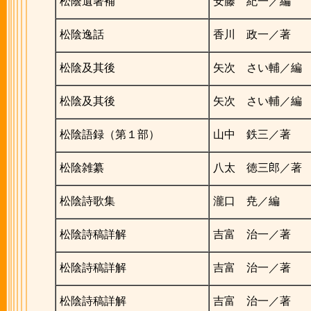
松蔭遺著補
安藤 紀一／編
松陰逸話
香川 政一／著
松陰及其後
矢次 さい輔／編
松陰及其後
矢次 さい輔／編
松陰語録（第１部）
山中 鉄三／著
松陰雑纂
八太 徳三郎／著
松陰詩歌集
瀧口 尭／編
松陰詩稿詳解
吉富 治一／著
松陰詩稿詳解
吉富 治一／著
松陰詩稿詳解
吉富 治一／著