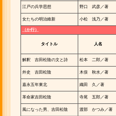
江戸の兵学思想
野口 武彦／著
女たちの明治維新
小松 浅乃／著
（か行）
タイトル
人名
解釈 吉田松陰の文と詩
松本 二郎／著
外史 吉田松陰
木俣 秋水／著
嘉永五年東北
織田 久／著
革命家吉田松陰
寺尾 五郎／著
風になった男、吉田松陰
渡部 かつみ／著