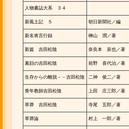
人物書誌大系 ３４
新風土記 ５
朝日新聞社／編
新名将言行録
榊山 潤／著
新篇 吉田松陰
奈良本 辰也／著
素顔の吉田松陰
前野 喜代治／著
生存からの離脱－－吉田松陰
二神 俊二／著
青年教師吉田松陰
上田 庄三郎／著
草莽 吉田松陰
寺尾 五郎／著
草莽論
村上 一郎／著