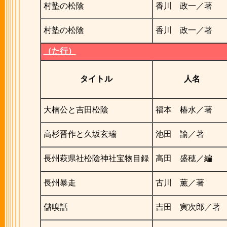
村塾の松陰
香川 政一／著
村塾の松陰
香川 政一／著
（た行）
タイトル
人名
大楠公と吉田松陰
福本 椿水／著
高杉晋作と久坂玄瑞
池田 諭／著
長州萩県社松陰神社宝物目録
高田 盛穂／編
長州暴走
古川 薫／著
儲嗅話
吉田 寅次郎／著