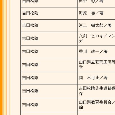
吉田松陰
田中 彰／著
吉田松陰
海原 徹／著
吉田松陰
河上 徹太郎／著
八剣 ヒロキ／マ
吉田松陰
ガ
吉田松陰
香川 政一／著
山口県立萩商工高
吉田松陰
学
吉田松陰
岡 不可止／著
吉田松陰先生遺跡
吉田松陰
存
山口県教育委員会
吉田松陰
編