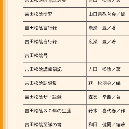
吉田松陰教育説選集
吉田 松陰／著
吉田松陰研究
山口県教育会／編
吉田松陰言行録
廣瀬 豊／著
吉田松陰言行録
広瀬 豊／著
吉田松陰号
吉田松陰講孟箚記
吉田 松陰／著
吉田松陰語録集
萩 松朋会／編
吉田松陰ザ・語録
森友 幸照／著
吉田松陰３０年の生涯
鈴木 喜代春／作
吉田松陰至誠の書
和田 健爾／編著