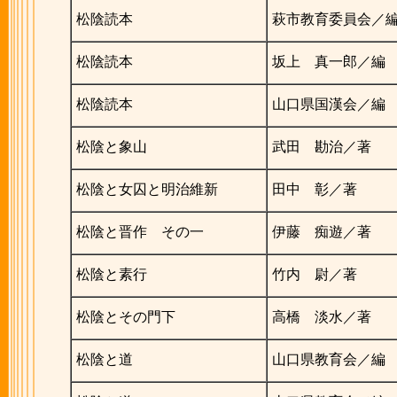
松陰読本
萩市教育委員会／
松陰読本
坂上 真一郎／編
松陰読本
山口県国漢会／編
松陰と象山
武田 勘治／著
松陰と女囚と明治維新
田中 彰／著
松陰と晋作 その一
伊藤 痴遊／著
松陰と素行
竹内 尉／著
松陰とその門下
高橋 淡水／著
松陰と道
山口県教育会／編