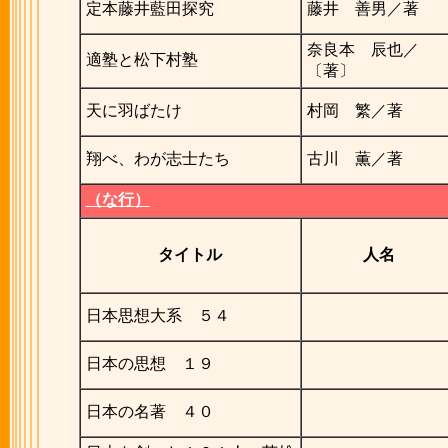
定本藤井藍田探究
藤井 善男／著
奈良本 辰也／
適塾と松下村塾
〔著〕
天に羽ばたけ
村岡 繁／著
翔べ、わが志士たち
古川 薫／著
（な行）
タイトル
人名
日本思想大系 ５４
日本の思想 １９
日本の名著 ４０