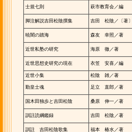
士規七則
萩市教育会／編
脚注解説吉田松陰撰集
吉田 松陰／〔著
暁闇の踏海
森友 幸照／著
近世私塾の研究
海原 徹／著
近世思想史研究の現在
衣笠 安喜／編
近世小集
松陰 雑／著
勤皇士魂
足立 直郎／著
国木田独歩と吉田松陰
桑原 伸一／著
訓註読綱鑑録
吉田 松陰／著
訓註 吉田松陰歌集
福本 椿水／著