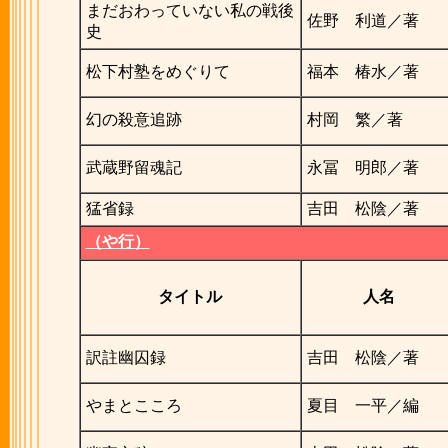
まだおわっていない私の戦後
佐野 利道／著
史
松下村塾をめぐりて
福本 椿水／著
幻の殺意追跡
村岡 繁／著
武蔵野留魂記
永冨 明郎／著
猛省録
吉田 松陰／著
（や行）
タイトル
人名
訳註幽囚録
吉田 松陰／著
やまとこころ
夏目 一平／編