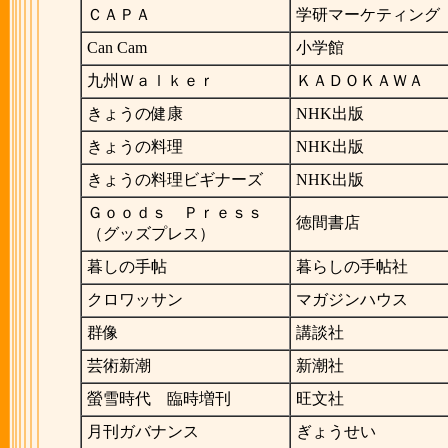
ＣＡＰＡ
学研マーケティング
Can Cam
小学館
九州Ｗａｌｋｅｒ
ＫＡＤＯＫＡＷＡ
きょうの健康
NHK出版
きょうの料理
NHK出版
きょうの料理ビギナーズ
NHK出版
Ｇｏｏｄｓ Ｐｒｅｓｓ
徳間書店
（グッズプレス）
暮しの手帖
暮らしの手帖社
クロワッサン
マガジンハウス
群像
講談社
芸術新潮
新潮社
螢雪時代 臨時増刊
旺文社
月刊ガバナンス
ぎょうせい