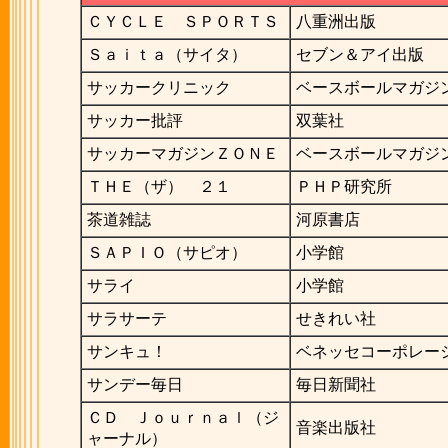
ＣＹＣＬＥ ＳＰＯＲＴＳ
八重洲出版
Ｓａｉｔａ（サイタ）
セブン＆アイ出版
サッカークリニック
ベースボールマガジ
サッカー批評
双葉社
サッカーマガジンＺＯＮＥ
ベースボールマガジ
ＴＨＥ（ザ） ２１
ＰＨＰ研究所
茶道雑誌
河原書店
ＳＡＰＩＯ（サピオ）
小学館
サライ
小学館
サラサーテ
せきれい社
サンキュ！
ベネッセコーポレー
サンデー毎日
毎日新聞社
ＣＤ Ｊｏｕｒｎａｌ（ジ
音楽出版社
ャーナル）