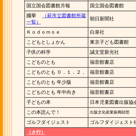
国立国会図書館月報
国立国会図書館
國華
（萩市立図書館所蔵
朝日新聞社
一覧）
Ｋｏｄｏｍｏｅ
白泉社
こどもとしょかん
東京子ども図書館
子供の科学
誠文堂新光社
こどものとも
福音館書店
こどものとも ０．１．２．
福音館書店
こどものとも 年少版
福音館書店
こどものとも 年中向き
福音館書店
子どもの本
日本児童図書出版協
この本読んで！
出版文化産業振興財団
ゴルフダイジェスト
ゴルフダイジェスト
（さ行）