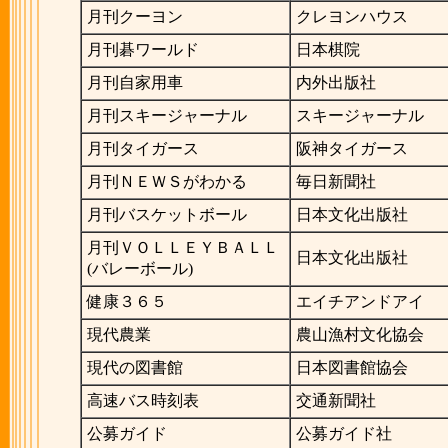
月刊クーヨン
クレヨンハウス
月刊碁ワールド
日本棋院
月刊自家用車
内外出版社
月刊スキージャーナル
スキージャーナル
月刊タイガース
阪神タイガース
月刊ＮＥＷＳがわかる
毎日新聞社
月刊バスケットボール
日本文化出版社
月刊ＶＯＬＬＥＹＢＡＬＬ
日本文化出版社
(バレーボール)
健康３６５
エイチアンドアイ
現代農業
農山漁村文化協会
現代の図書館
日本図書館協会
高速バス時刻表
交通新聞社
公募ガイド
公募ガイド社