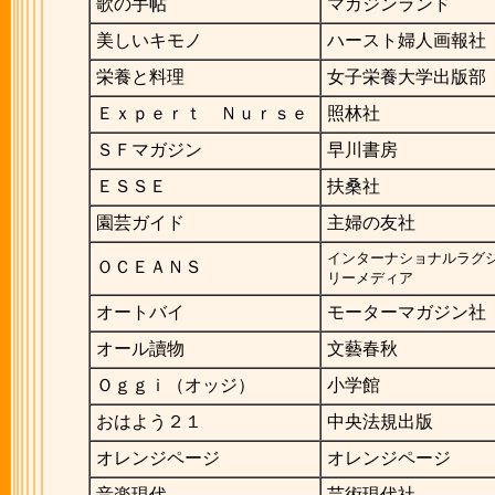
歌の手帖
マガジンランド
美しいキモノ
ハースト婦人画報社
栄養と料理
女子栄養大学出版部
Ｅｘｐｅｒｔ Ｎｕｒｓｅ
照林社
ＳＦマガジン
早川書房
ＥＳＳＥ
扶桑社
園芸ガイド
主婦の友社
インターナショナルラグ
ＯＣＥＡＮＳ
リーメディア
オートバイ
モーターマガジン社
オール讀物
文藝春秋
Ｏｇｇｉ（オッジ）
小学館
おはよう２１
中央法規出版
オレンジページ
オレンジページ
音楽現代
芸術現代社