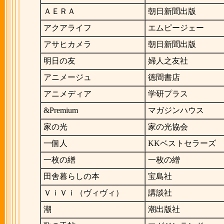
ＡＥＲＡ
朝日新聞出版
アクアライフ
エムピージェー
アサヒカメラ
朝日新聞出版
明日の友
婦人之友社
アニメージュ
徳間書店
アニメディア
学研プラス
&Premium
マガジンハウス
家の光
家の光協会
一個人
KKベストセラーズ
一枚の繒
一枚の繒
田舎暮らしの本
宝島社
ＶｉＶｉ（ヴィヴィ）
講談社
潮
潮出版社