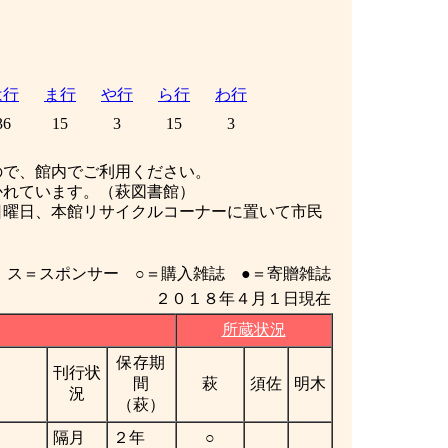
は行
ま行
や行
ら行
わ行
36
15
3
15
3
ので、館内でご利用ください。
かれています。（萩図書館）
日曜日、本館リサイクルコーナーに置いて市民
ス＝スポンサー ○＝購入雑誌 ●＝寄贈雑誌
２０１８年４月１日現在
所蔵状況
保存期
刊行状
間
萩
須佐
明木
況
（萩）
隔月
２年
○