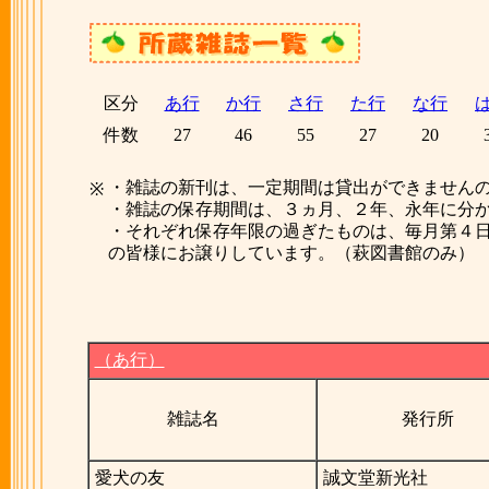
区分
あ行
か行
さ行
た行
な行
件数
27
46
55
27
20
・雑誌の新刊は、一定期間は貸出ができません
※
・雑誌の保存期間は、３ヵ月、２年、永年に分
・それぞれ保存年限の過ぎたものは、毎月第４
の皆様にお譲りしています。（萩図書館のみ）
（あ行）
雑誌名
発行所
愛犬の友
誠文堂新光社