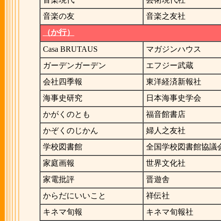
音楽の友
音楽之友社
（か行）
Casa BRUTAUS
マガジンハウス
ガーデンガーデン
エフジー武蔵
会社四季報
東洋経済新報社
海事史研究
日本海事史学会
かがくのとも
福音館書店
かぞくのじかん
婦人之友社
学校図書館
全国学校図書館協議
家庭画報
世界文化社
家電批評
晋遊舎
からだにいいこと
祥伝社
キネマ旬報
キネマ旬報社