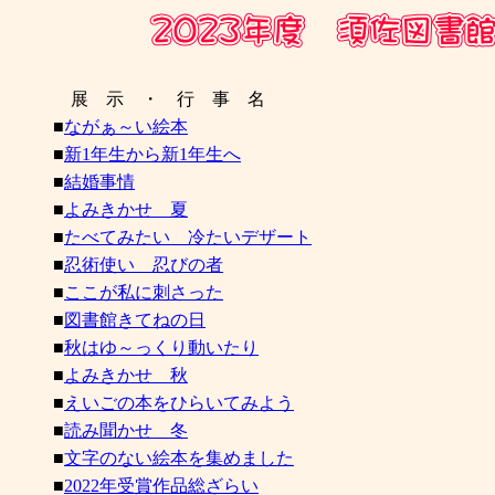
展 示 ・ 行 事 名
■
ながぁ～い絵本
■
新1年生から新1年生へ
■
結婚事情
■
よみきかせ 夏
■
たべてみたい 冷たいデザート
■
忍術使い 忍びの者
■
ここが私に刺さった
■
図書館きてねの日
■
秋はゆ～っくり動いたり
■
よみきかせ 秋
■
えいごの本をひらいてみよう
■
読み聞かせ 冬
■
文字のない絵本を集めました
■
2022年受賞作品総ざらい