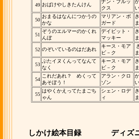
ナン・ブルッ
おばけやしきたんけん
49
クス
おまるはなんにつかうの
マリアン・ボ
50
かな
ガード
ぞうのエルマーのかくれ
デイビット・
51
んぼ
マッキー
キース・モア
のぞいているのはだあれ
52
ビ－ク
ぶたイヌくんってなんて
キース・モア
53
なく
ビ－ク
これだあれ？ めくって
アラン・クロ
54
あそぼう！
ゾン
はやくかえってたまごち
シェン・ロデ
55
ゃん
ィ
しかけ絵本目録
ディズニ