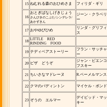
ねむれる森のおひめさま
フィリダ・ギリ
15
おとぎばなしげきじょう
ジーン・クラベリ
16
さんびきのこぶた/シンデレラ/
ー
あかずきん
リンダ・グリフィ
おやゆびひめ
17
ス
LITTLE RED
18
RINDING FOOD
フラン・サッチャ
テディベアストーリー
19
ー
ジャン・ピエンコ
ピザ どうぞ
20
フスキー
ちいさなマドレーヌ
R.ベーメルマンス
21
クマのパディントン
マイケル・ボンド
22
デイビッド・マッ
23
ぞうの エルマー
キー