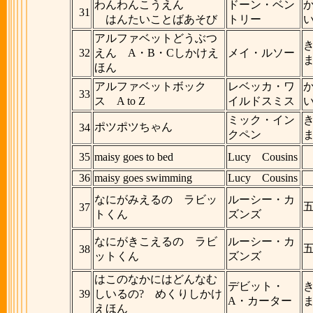
わんわんこうえん
ドーン・ベン
31
はんたいことばあそび
トリー
アルファベットどうぶつ
32
えん A・B・Cしかけえ
メイ・ルソー
ほん
アルファベットボック
レベッカ・ワ
33
ス A to Z
イルドスミス
ミック・イン
ポツポツちゃん
34
クペン
35
maisy goes to bed
Lucy Cousins
36
maisy goes swimming
Lucy Cousins
なにがみえるの ラビッ
ルーシー・カ
37
トくん
ズンズ
なにがきこえるの ラビ
ルーシー・カ
38
ットくん
ズンズ
はこのなかにはどんなむ
デビット・
39
しいるの? めくりしかけ
A・カーター
えほん