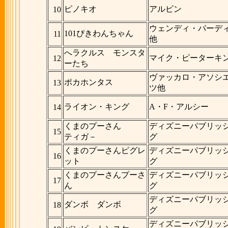
ピノキオ
アルビン
10
ウェンディ・パーデ
101ぴきわんちゃん
11
他
へラクルス モンスタ
マイク・ピーターキ
12
ーたち
ヴァッカロ・アソシ
ポカホンタス
13
ツ他
ライオン・キング
A・F・アルシー
14
くまのプーさん
ディズニーパブリッ
15
ティガ－
グ
くまのプーさんピグレ
ディズニーパブリッ
16
ット
グ
くまのプーさんプーさ
ディズニーパブリッ
17
ん
グ
ディズニーパブリッ
ダンボ ダンボ
18
グ
ディズニーパブリッ