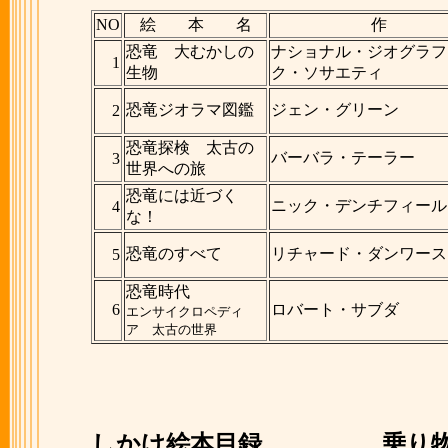
NO
絵 本 名
作
恐竜 大むかしの
ナショナル・ジオグラフ
1
生物
ク・ソサエティ
恐竜ジオラマ図鑑
ジェン・グリーン
2
恐竜探検 太古の
バーバラ・テーラー
3
世界への旅
恐竜には近づく
ニック・デンチフィール
4
な！
恐竜のすべて
リチャード・ダンワース
5
恐竜時代
6
ロバート・サブダ
エンサイクロペディ
ア 太古の世界
しかけ絵本目録
乗り