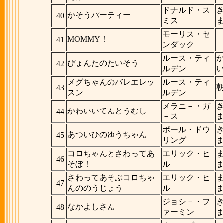
ドナルド・ス
かそうパーティー
40
ミス
モーリス・セ
MOMMY！
41
ンダック
ルース・ティ
ぴょんたのたいそう
42
ルデン
メグちゃんのバレエレッ
ルース・ティ
43
スン
ルデン
メラニ－・ガ
かわいいてんとうむし
44
－ス
ポール・ドウ
あついひのゆうちゃん
45
リング
コロちゃんとさわってあ
エリック・ヒ
46
そぼ！
ル
さわってあそぶコロちゃ
エリック・ヒ
47
んののうじょう
ル
ジョシ－・フ
なかよしさん
48
ァーミン