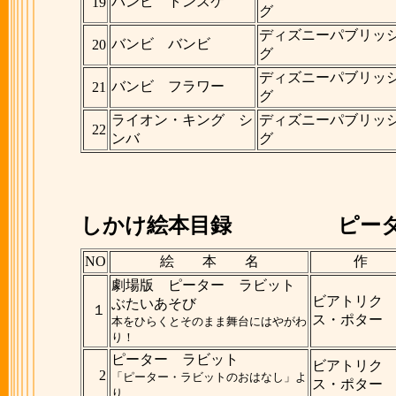
バンビ トンスケ
19
グ
ディズニーパブリッ
バンビ バンビ
20
グ
ディズニーパブリッ
バンビ フラワー
21
グ
ライオン・キング シ
ディズニーパブリッ
22
ンバ
グ
しかけ絵本目録
ピーター
NO
絵 本 名
作
劇場版 ピーター ラビット
ビアトリク
ぶたいあそび
１
ス・ポター
本をひらくとそのまま舞台にはやがわ
り！
ピーター ラビット
ビアトリク
2
「ピーター・ラビットのおはなし」よ
ス・ポター
り