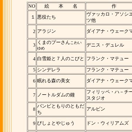
NO
絵 本 名
作
ヴァッカロ・アソシ
１
悪役たち
ツ他
アラジン
ダイアナ・ウェーク
2
くまのプーさん
こわい
3
デニス・デュレル
ゆめ
白雪姫と７人のこびと
フランク・マテュー
4
5
シンデレラ
フランク・マテュー
眠れる森の美女
ダイアナ・ウェーク
6
フィリッペ・ハ－チ
ノートルダムの鐘
7
スタジオ
バンビともりのともだ
アルビン
8
ち
びしょとやじゅう
ドン・ウィリアムズ
9