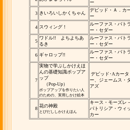
ー
デビッド・Ａ．カ
きいろいしかくちゃん
3
ー
ルーファス・バト
スウィング！
4
ー・セダー
ワドル!! よちよちあ
ルーファス・バト
5
るき
ー・セダー
ルーファス・バト
ギャロップ!!
6
ー・セダー
実物で学ぶしかけえほ
んの基礎知識ポップア
デビッド･Aカータ
ップ
ー、ジェームス・
7
（Pop-Up）
アズ
ポップアップを作りたい人
のための、実用しかけ絵本
キース・モーズレ
花の神殿
8
パトリシア・ウィ
とびだししかけえほん
カー