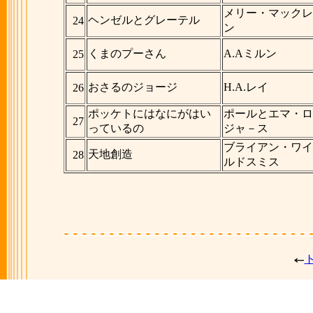
メリー・マックレ
ヘンゼルとグレーテル
24
ン
くまのプーさん
A.Aミルン
25
おさるのジョージ
H.A.レイ
26
ポッケトにはなにがはい
ポールとエマ・ロ
27
っているの
ジャ－ス
ブライアン・ワイ
天地創造
28
ルドスミス