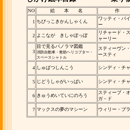
NO
絵 本 名
作
ワッティ・パ
ちびっこきかんしゃくん
1
ー
リチャード・
よこなが きしゃぽっぽ
2
ャーリー
目で見るパノラマ図鑑
スティーヴン
3
消防自動車・救助ヘリコプター・
ースティ
スペースシャトル
しゅぱつしんこう
シンディ・チ
4
じどうしゃがいっぱい
シンディ・チ
5
スティーブ・
きゅうめいていにのろう
6
ガ－ド
マックスの夢のマシーン
ウィリー・ブ
7