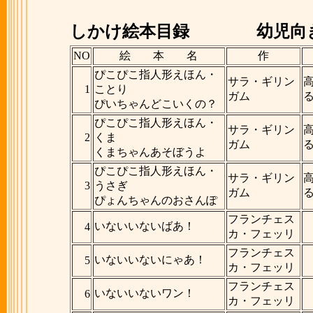
しかけ絵本目録
幼児向
NO
絵 本 名
作
ぴこぴこ指人形えほん・
サラ・ギリン
1
ことり
ガム
ぴいちゃんどこいくの？
ぴこぴこ指人形えほん・
サラ・ギリン
2
くま
ガム
くまちゃんあそぼうよ
ぴこぴこ指人形えほん・
サラ・ギリン
3
うさぎ
ガム
ぴょんちゃんのおさんぽ
フランチェス
いないいないばあ！
4
カ・フェッリ
フランチェス
いないいないにゃあ！
5
カ・フェッリ
フランチェス
いないいないワン！
6
カ・フェッリ