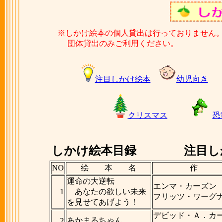
※しかけ絵本の個人貸出は行っておりません
団体貸出のみご利用ください。
注目しかけ絵本
幼児向き
クリスマス
恐
しかけ絵本目録
注目しか
NO
絵 本 名
作
運命の大逆転
エンマ・カーズン
1
あなたの欲しい未来
フリッツ・ワーグ
を見せてあげよう！
デビッド・Ａ．カ
あかまるちゃん
2