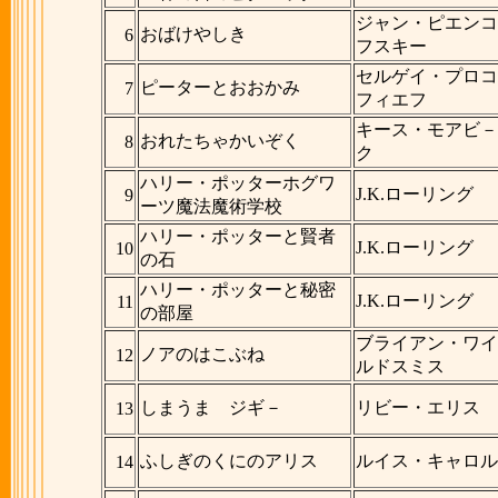
ジャン・ピエンコ
おばけやしき
6
フスキー
セルゲイ・プロコ
ピーターとおおかみ
7
フィエフ
キース・モアビ－
おれたちゃかいぞく
8
ク
ハリー・ポッターホグワ
J.K.ローリング
9
ーツ魔法魔術学校
ハリー・ポッターと賢者
J.K.ローリング
10
の石
ハリー・ポッターと秘密
J.K.ローリング
11
の部屋
ブライアン・ワイ
ノアのはこぶね
12
ルドスミス
しまうま ジギ－
リビー・エリス
13
ふしぎのくにのアリス
ルイス・キャロル
14