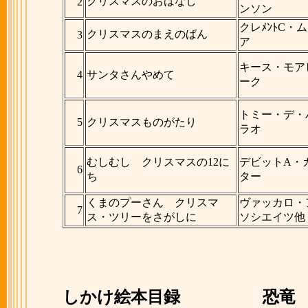
クリスマスのおはなし
2
ンソン
クレﾒﾝﾄC・
クリスマスのまえのばん
3
ア
キース・モア
4
サンタさんやめて
ーク
トミー・デ・
5
クリスマスものがたり
ラオ
むしむし クリスマスの12に
デビットA・
6
ち
ター
くまのプーさん クリスマ
ヴァッカロ・
7
ス・ツリーをさがしに
ソシエイツ他
しかけ絵本目録
恐竜