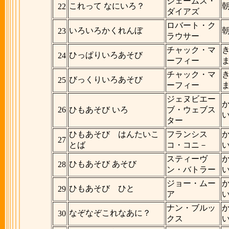
ジェームス・
これって なにいろ？
22
ダイアズ
ロバート・ク
いろいろかくれんぼ
23
ラウサー
チャック・マ
ひっぱりいろあそび
24
ーフィー
チャック・マ
びっくりいろあそび
25
ーフィー
ジェヌビエー
26
ひもあそび いろ
ブ・ウェブス
ター
ひもあそび はんたいこ
フランシス
27
とば
コ・コニ－
スティーヴ
ひもあそび あそび
28
ン・バトラー
ジョー・ムー
ひもあそび ひと
29
ア
ナン・ブルッ
なぞなぞこれなあに？
30
クス