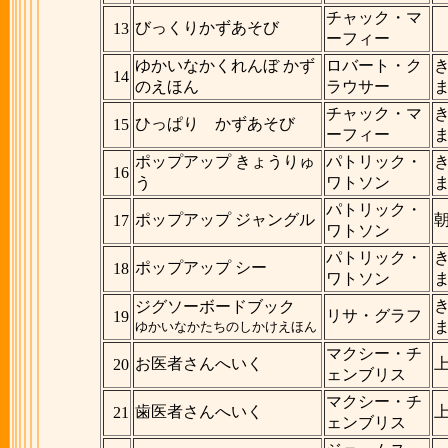
チャック・マ
びっくりかずあそび
13
ーフィー
ゆかいなかくれんぼ かず
ロバート・ク
14
のえほん
ラウサー
チャック・マ
ひっぱり かずあそび
15
ーフィー
ポップアップ きょうりゅ
パトリック・
16
う
ワトソン
パトリック・
ポップアップ ジャングル
17
ワトソン
パトリック・
ポップアップ シー
18
ワトソン
ジグソーボードブック
リサ・グラフ
19
ゆかいなかたちのしかけえほん
マクシー・チ
お医者さんへいく
20
ェンブリス
マクシー・チ
歯医者さんへいく
21
ェンブリス