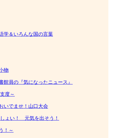
語学＆いろんな国の言葉
小物
書館員の『気になったニュース』
支度～
おいでませ！山口大会
しょい！ 元気を出そう！
う！～