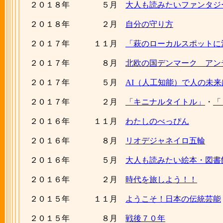
２０１８年 ５月
大人も読みたいファンタジ
２０１８年 ２月
自分の守り方
２０１７年 １１月
「萩のローカルスポットに
２０１７年 ８月
北欧の国デンマーク アン
２０１７年 ５月
AI（人工知能）で人の未
２０１７年 ２月
「キニナルタイトル」
・
「
２０１６年 １１月
わたしのべっぴん
２０１６年 ８月
リオデジャネイロ五輪
２０１６年 ５月
大人も読みたい絵本・図書
２０１６年 ２月
時代を旅しよう！！
２０１５年 １１月
ようこそ！日本の伝統芸能
２０１５年 ８月
戦後７０年