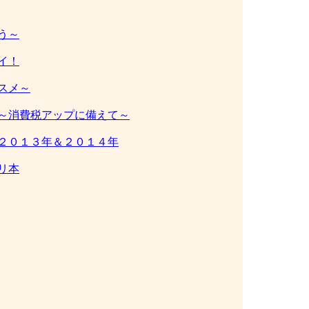
う～
イ！
スメ～
～消費税アップに備えて～
２０１３年＆２０１４年
リ本