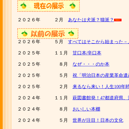
２０２６年 ２月
あなたは犬派？猫派？
２０２６年 ５月
すべてはそこから始まった－
２０２５年 １１月
甘口本/辛口本
２０２５年 ８月
なぜ・・・のか本
２０２５年 ５月
祝「明治日本の産業革命遺
２０２５年 ２月
来るなら来い！人生100年
２０２４年 １１月
萩図書館発！47都道府県
２０２４年 ８月
おいしい本棚
２０２４年 ５月
世界が注目！日本の文化