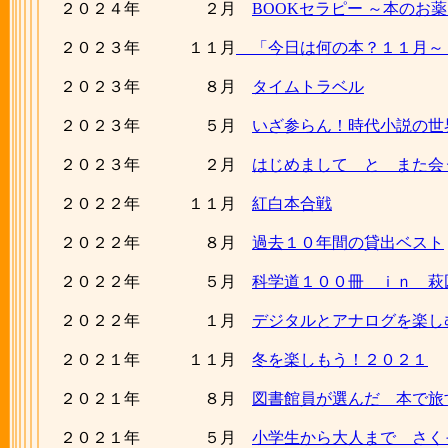
２０２４年 ２月
BOOKセラピー ～本のお
２０２３年 １１月
「今日は何の本？１１月～
２０２３年 ８月
タイムトラベル
２０２３年 ５月
いざ参らん！時代小説の世
２０２３年 ２月
はじめまして と また会
２０２２年 １１月
紅白本合戦
２０２２年 ８月
過去１０年間の貸出ベスト
２０２２年 ５月
科学道１００冊 ｉｎ 萩
２０２２年 １月
デジタルとアナログを楽し
２０２１年 １１月
冬を楽しもう！２０２１
２０２１年 ８月
図書館員が選んだ 本で旅
２０２１年 ５月
小学生から大人まで さく