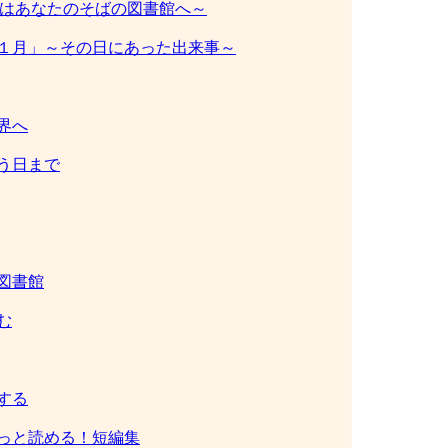
薬はあなたのそばの図書館へ～
１月」～その日にあった出来事～
界へ
う日まで
図書館
む
する
っと読める！短編集