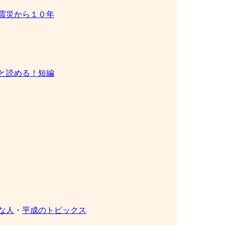
震災から１０年
と読める！短編
な人
・
平成のトピックス