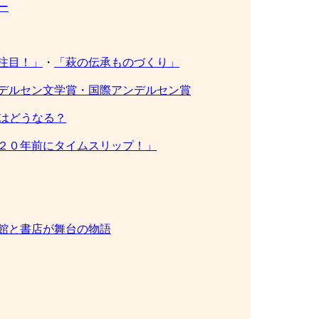
ー
注目！」
・
「萩の伝承ものづくり」
デルセン文学賞・国際アンデルセン賞
来はどうなる？
２０年前にタイムスリップ！」
館と書店が舞台の物語