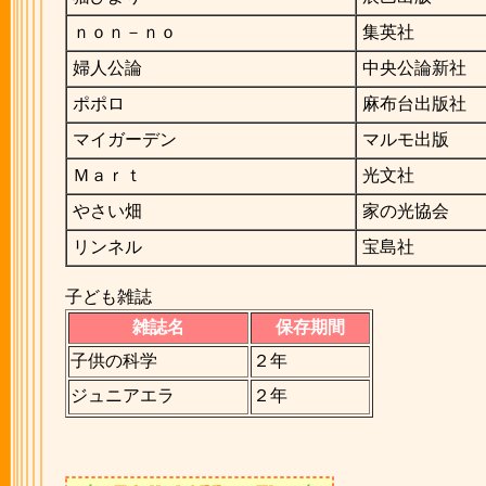
ｎｏｎ－ｎｏ
集英社
婦人公論
中央公論新社
ポポロ
麻布台出版社
マイガーデン
マルモ出版
Ｍａｒｔ
光文社
やさい畑
家の光協会
リンネル
宝島社
子ども雑誌
雑誌名
保存期間
子供の科学
２年
ジュニアエラ
２年