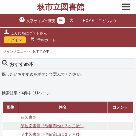
萩市立図書館
中
大
HOME
こどもよう
文字サイズの変更
こんにちはゲストさん
ログイン
予約カート
メインメニュー
おすすめ本
おすすめ本
探したいおすすめをボタンで選んでください。
検索結果：
4件
中
1/1
ページ
画像
件名
コメント
萩図書館
須佐図書館（他館貸出は３ヶ月後）
明木図書館（他館貸出は３ヵ月後）