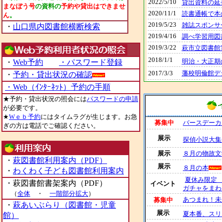
2022/5/10
貸出資料の延
まなぼう号
の資料の
予約や貸出はできませ
2020/11/1
読書通帳で本
ん
。
2019/5/23
雑誌スポンサ
・
山口県内図書館横断検索
2019/4/16
調べ学習用図
2019/3/22
萩市立図書館
2018/1/1
明治・大正期
・
Web予約
・パスワード登録
藩校明倫館デ
2017/3/3
・
予約・貸出状況の確認
・
Web（ｲﾝﾀｰﾈｯﾄ）予約の手順
★予約・貸出状況の照会には
パスワードの申請
が必要です。
★
Wｅｂ予約
にはタイムラグが生じます。お急
募集中
バースデーカ
ぎの方は電話でご確認ください。
展示
探偵小説大集
展示
８月の物故文
・
萩図書館利用案内（PDF）
展示
８月の本
・
わくわく子ども図書館利用案内
夏休み限定
・萩図書館書架案内（PDF）
イベント
ガチャをまわ
（
全体
・
一階部分拡大
）
あつまれ！未
募集中
・
萩あいぶらり（図書館・児童
展示
夏本番、スリ
館）