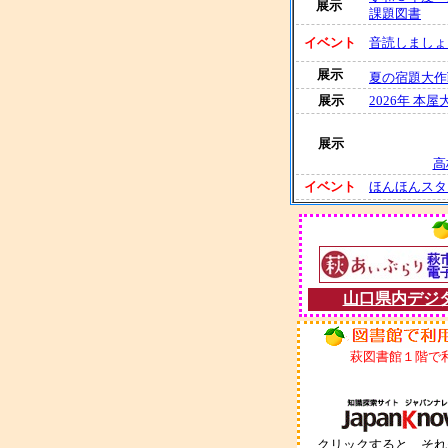
展示
課題図書
イベント
音読しましょ
展示
夏の宿題大作戦
展示
2026年 本
展示
高
イベント
ほんほんスタ
山口県内デジ
萩図書館１階で
クリックすると、それ