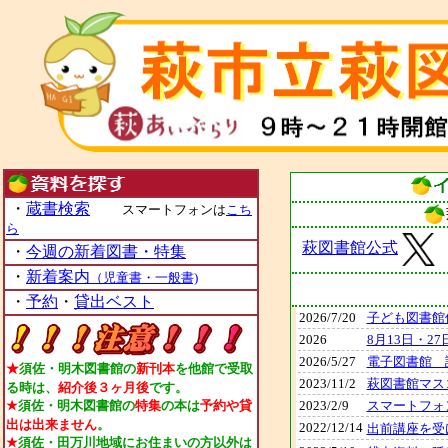
・
蔵書検索
スマートフォンは
こち
ら
萩図書館公式
・
今週の新着図書・特集
・
新着案内
（児童書・一般書)
・
予約
・
貸出ベスト
2026/7/20
子ども図書館
2026
8月13日・2
2026/5/27
電子図書館 
★
須佐・明木図書館の
新刊本
を他館で受取
2023/11/2
萩図書館マス
る時は、
紹介後３ヶ月後
です。
★
須佐・明木図書館の
特集
の本は
予約や貸
2023/2/9
スマートフォ
出は出来ません
。
2022/12/14
出前講座を受
★
須佐・田万川地域にお住まいの方以外は