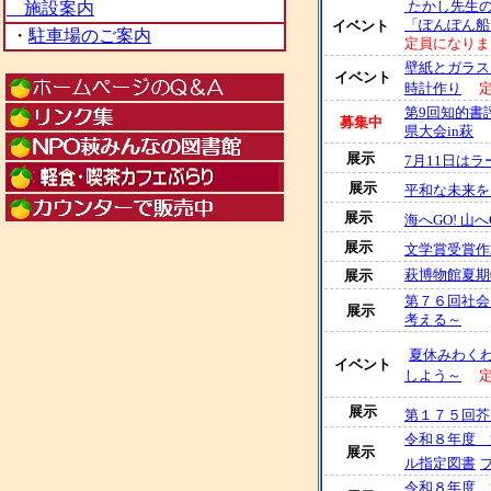
施設案内
たかし先生
「ぽんぽん船
イベント
・
駐車場のご案内
定員になりま
壁紙とガラス
イベント
時計作り
第9回知的書
募集中
県大会in萩
展示
7月11日は
展示
平和な未来を
展示
海へGO! 山へ
展示
文学賞受賞作2
萩博物館夏期
展示
第７６回社会
展示
考える～
夏休みわく
イベント
しよう～
展示
第１７５回芥
令和８年度 
展示
ル指定図書
令和８年度 