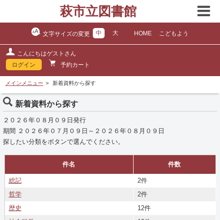
萩市立図書館
中
大
HOME
こどもよう
文字サイズの変更
こんにちはゲストさん
ログイン
予約カート
メインメニュー
新着資料から探す
新着資料から探す
２０２６年０８月０９日発行
期間 ２０２６年０７月０９日～２０２６年０８月０９日
探したい分類をボタンで選んでください。
件名
件数
総記
2件
哲学
2件
歴史
12件