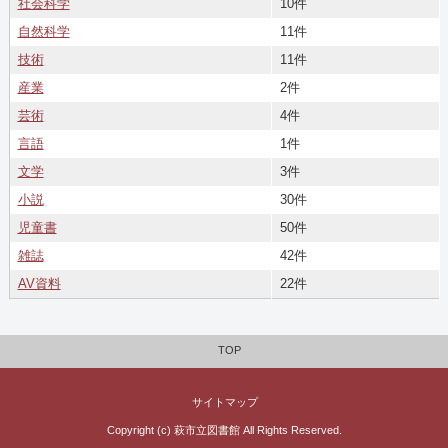
社会科学
10件
自然科学
11件
技術
11件
産業
2件
芸術
4件
言語
1件
文学
3件
小説
30件
児童書
50件
雑誌
42件
AV資料
22件
TOP
サイトマップ
Copyright (c) 萩市立図書館 All Rights Reserved.